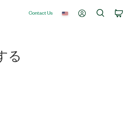
My Account
Search
Contact Us
Car
する