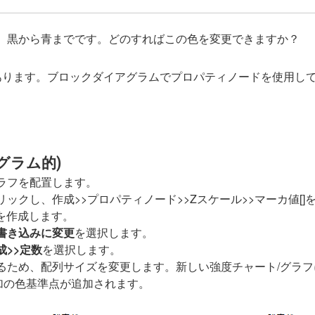
は、黒から青までです。どのすればこの色を変更できますか？
つあります。ブロックダイアグラムでプロパティノードを使用し
グラム的)
ラフを配置します。
クし、作成>>プロパティノード>>Zスケール>>マーカ値[]
ノードを作成します。
書き込みに変更
を選択します。
成>>定数
を選択します。
ため、配列サイズを変更します。新しい強度チャート/グラフに
加の色基準点が追加されます。