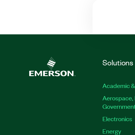
Solutions
Academic &
Aerospace, 
Governmen
Electronics
Energy