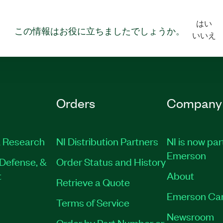
はい
この情報はお役に立ちましたでしょうか。
いいえ
Orders
Company
 Research
NI Distribution Partners
NI is now par
Emerson
Defense, &
Order Status and History
t
About
Retrieve a Quote
Emerson Ca
Terms of Service
Newsroom
Order by Part Number or