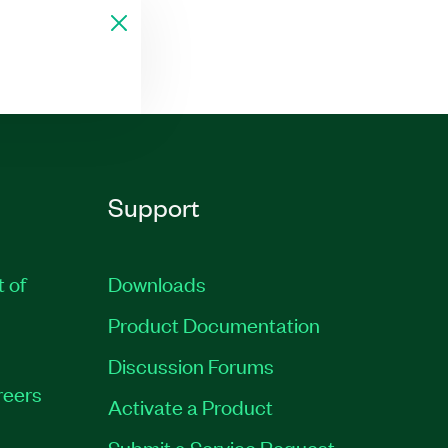
Support
t of
Downloads
Product Documentation
Discussion Forums
reers
Activate a Product
Submit a Service Request