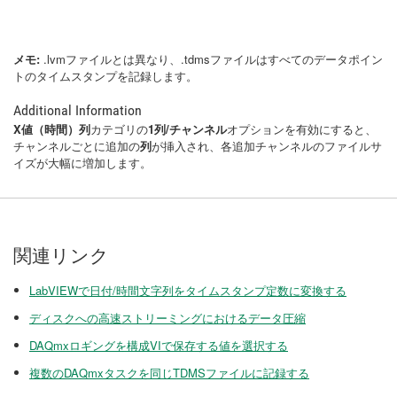
メモ:
.lvmファイルとは異なり、.tdmsファイルはすべてのデータポイン
トのタイムスタンプを記録します。
Additional Information
X値（時間）列
カテゴリの
1列/チャンネル
オプションを有効にすると、
チャンネルごとに追加の
列
が挿入され、各追加チャンネルのファイルサ
イズが大幅に増加します。
関連リンク
LabVIEWで日付/時間文字列をタイムスタンプ定数に変換する
ディスクへの高速ストリーミングにおけるデータ圧縮
DAQmxロギングを構成VIで保存する値を選択する
複数のDAQmxタスクを同じTDMSファイルに記録する