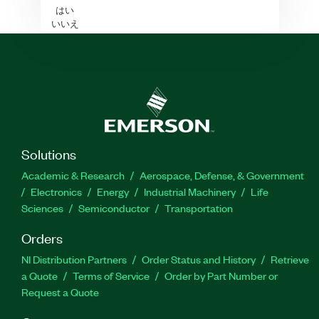
はい
いいえ
Solutions
Academic & Research
Aerospace, Defense, & Government
Electronics
Energy
Industrial Machinery
Life
Sciences
Semiconductor
Transportation
Orders
NI Distribution Partners
Order Status and History
Retrieve
a Quote
Terms of Service
Order by Part Number or
Request a Quote