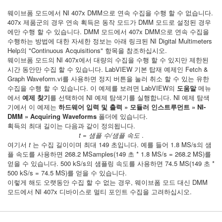
웨이브폼 모드에서 NI 407x DMM으로 연속 수집을 수행 할 수 없습니다.
407x 제품군의 경우 연속 획득은 동작 모드가 DMM 모드로 설정된 경우
에만 수행 할 수 있습니다. DMM 모드에서 407x DMM으로 연속 수집을
수행하는 방법에 대한 자세한 정보는 아래 링크된 NI Digital Multimeters
Help의 "Continuous Acquisitions" 항목을 참조하십시오.
웨이브폼 모드의 NI 407x에서 대량의 수집을 수행 할 수 있지만 제한된
시간 동안만 수집 할 수 있습니다. LabVIEW 기본 탑재 예제인 Fetch &
Graph Waveform.vi를 사용하면 정지 버튼을 눌러 취소 할 수 있는 유한
수집을 수행 할 수 있습니다. 이 예제를 보려면 LabVIEW의
도움말
메뉴
에서
예제 찾기
를 선택하여 NI 예제 탐색기를 실행합니다. NI 예제 탐색
기에서 이 예제는
하드웨어 입력 및 출력 » 모듈러 인스트루먼트 » NI-
DMM » Acquiring Waveforms
폴더에 있습니다.
획득의 최대 길이는 다음과 같이 정의됩니다.
t
=
샘플 수
/
샘플 속도
.
여기서
t
는 수집 길이이며 최대 149 초입니다. 예를 들어 1.8 MS/s의 샘
플 속도를 사용하면 268.2 MSamples(149 초 * 1.8 MS/s = 268.2 MS)를
얻을 수 있습니다. 500 kS/s의 샘플링 속도를 사용하면 74.5 MS(149 초 *
500 kS/s = 74.5 MS)를 얻을 수 있습니다.
이렇게 해도 오랫동안 수집 할 수 없는 경우, 웨이브폼 모드 대신 DMM
모드에서 NI 407x 디바이스로 멀티 포인트 수집을 고려하십시오.