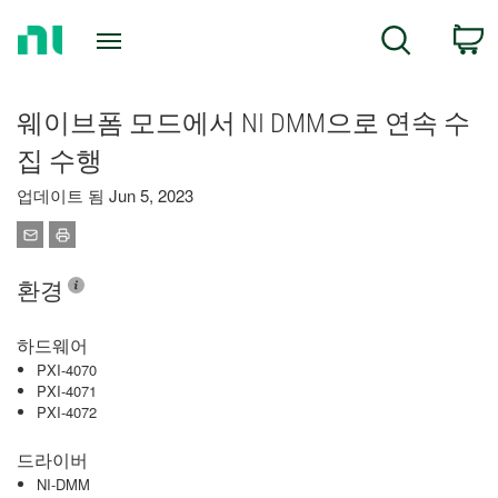
Return
C
Search
to
Home
Page
웨이브폼 모드에서 NI DMM으로 연속 수
집 수행
업데이트 됨 Jun 5, 2023
환경
하드웨어
PXI-4070
PXI-4071
PXI-4072
드라이버
NI-DMM