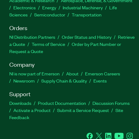
Academic & Research
Aerospace, Defense, & Government
Electronics
Energy
Industrial Machinery
Life
Sciences
Semiconductor
Transportation
Orders
NI Distribution Partners
Order Status and History
Retrieve
a Quote
Terms of Service
Order by Part Number or
Request a Quote
Company
NI is now part of Emerson
About
Emerson Careers
Newsroom
Supply Chain & Quality
Events
Support
Downloads
Product Documentation
Discussion Forums
Activate a Product
Submit a Service Request
Site
Feedback
Facebook
Twitter
LinkedIn
YouTube
Ins