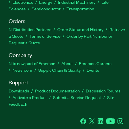
Electronics
Energy
Industrial Machinery
Life
Sciences
Semiconductor
Transportation
Orders
NI Distribution Partners
Order Status and History
Retrieve
a Quote
Terms of Service
Order by Part Number or
Request a Quote
Company
NI is now part of Emerson
About
Emerson Careers
Newsroom
Supply Chain & Quality
Events
Support
Downloads
Product Documentation
Discussion Forums
Activate a Product
Submit a Service Request
Site
Feedback
Facebook
Twitter
LinkedIn
YouTube
Ins