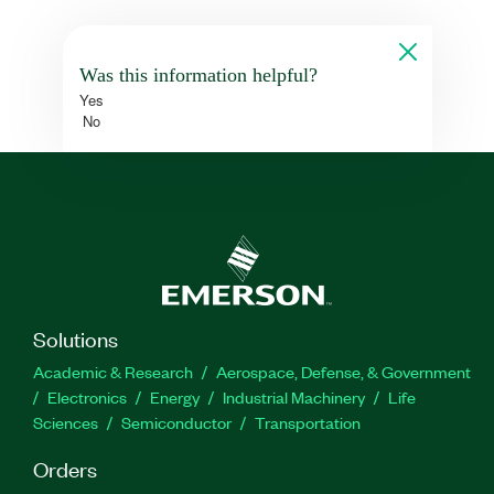
Was this information helpful?
Yes
No
Solutions
Academic & Research
Aerospace, Defense, & Government
Electronics
Energy
Industrial Machinery
Life
Sciences
Semiconductor
Transportation
Orders