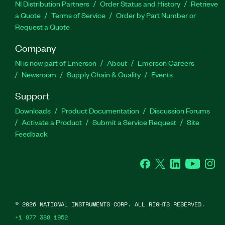
NI Distribution Partners
Order Status and History
Retrieve
a Quote
Terms of Service
Order by Part Number or
Request a Quote
Company
NI is now part of Emerson
About
Emerson Careers
Newsroom
Supply Chain & Quality
Events
Support
Downloads
Product Documentation
Discussion Forums
Activate a Product
Submit a Service Request
Site
Feedback
Facebook
Twitter
LinkedIn
YouTube
Ins
©
2026
NATIONAL INSTRUMENTS CORP. ALL RIGHTS RESERVED.
+1 877 388 1952