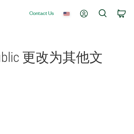
My Account
Search
Contact Us
Car
Public 更改为其他文