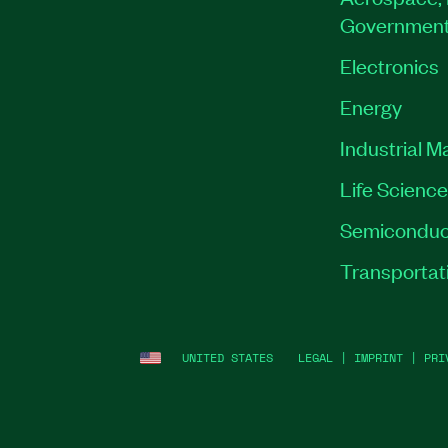
Governmen
Electronics
Energy
Industrial M
Life Scienc
Semiconduc
Transportat
UNITED STATES
LEGAL
|
IMPRINT
|
PRI