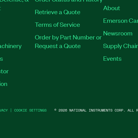
t
About
Retrieve a Quote
Emerson Ca
Terms of Service
Newsroom
Order by Part Number or
achinery
Request a Quote
Supply Chain
es
Events
tor
ion
VACY
|
COOKIE SETTINGS
©
2026
NATIONAL INSTRUMENTS CORP. ALL R