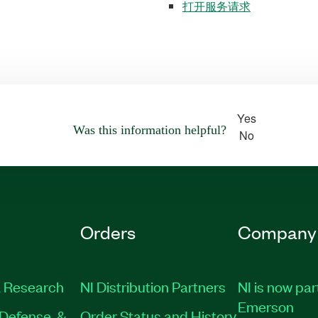
打开服务请求
Yes
Was this information helpful?
No
Orders
Company
 Research
NI Distribution Partners
NI is now par
Emerson
Defense, &
Order Status and History