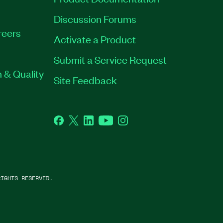
Discussion Forums
reers
Activate a Product
Submit a Service Request
 & Quality
Site Feedback
Facebook
Twitter
LinkedIn
YouTube
Instagram
IGHTS RESERVED.