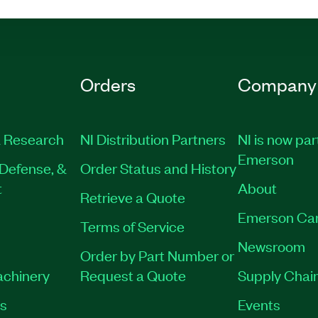
Orders
Company
 Research
NI Distribution Partners
NI is now par
Emerson
Defense, &
Order Status and History
t
About
Retrieve a Quote
Emerson Ca
Terms of Service
Newsroom
Order by Part Number or
achinery
Request a Quote
Supply Chain
es
Events