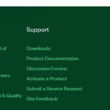
Support
t of
Downloads
Product Documentation
Discussion Forums
reers
Activate a Product
Submit a Service Request
 & Quality
Site Feedback