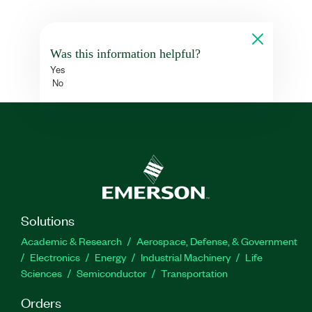
Was this information helpful?
Yes
No
Solutions
Academic & Research
Aerospace, Defense, & Government
Electronics
Energy
Industrial Machinery
Life
Sciences
Semiconductor
Transportation
Orders