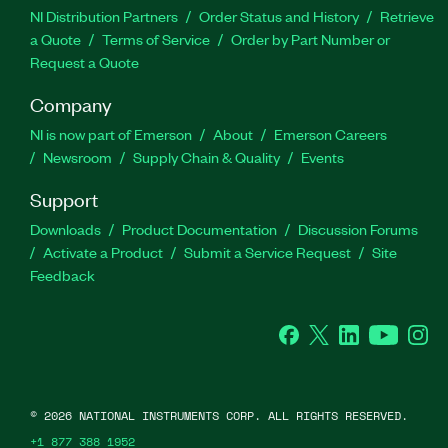
NI Distribution Partners
Order Status and History
Retrieve
a Quote
Terms of Service
Order by Part Number or
Request a Quote
Company
NI is now part of Emerson
About
Emerson Careers
Newsroom
Supply Chain & Quality
Events
Support
Downloads
Product Documentation
Discussion Forums
Activate a Product
Submit a Service Request
Site
Feedback
Facebook
Twitter
LinkedIn
YouTube
Ins
©
2026
NATIONAL INSTRUMENTS CORP. ALL RIGHTS RESERVED.
+1 877 388 1952