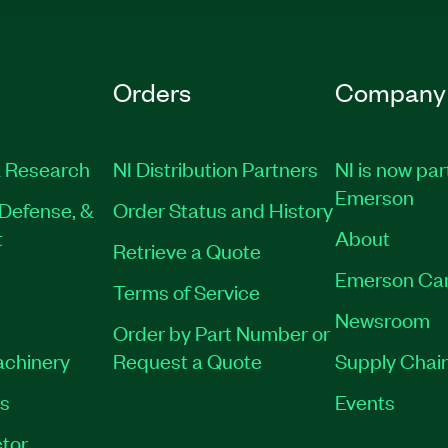
Orders
Company
 Research
NI Distribution Partners
NI is now par
Emerson
Defense, &
Order Status and History
t
About
Retrieve a Quote
Emerson Ca
Terms of Service
Newsroom
Order by Part Number or
achinery
Request a Quote
Supply Chain
es
Events
tor