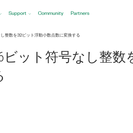
Support
Community
Partners
号なし整数を32ビット浮動小数点数に変換する
つの16ビット符号なし整
る