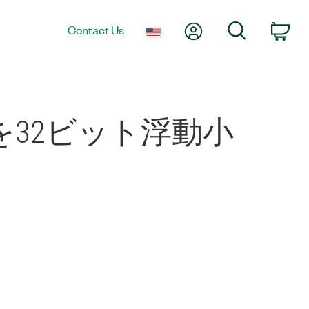
My Account
Search
Contact Us
Car
数を32ビット浮動小