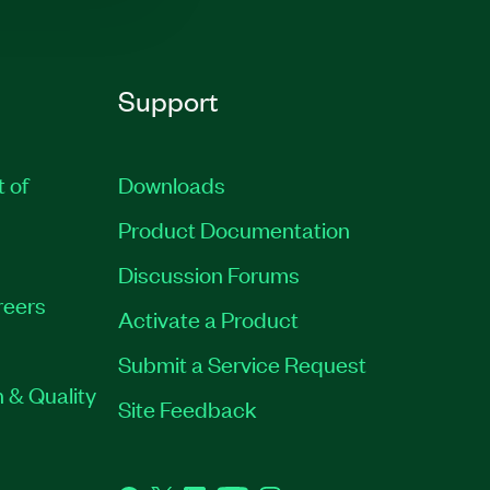
Support
t of
Downloads
Product Documentation
Discussion Forums
reers
Activate a Product
Submit a Service Request
 & Quality
Site Feedback