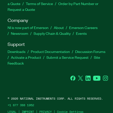
a Quote
Terms of Service
Order by Part Number or
Request a Quote
Company
NI is now part of Emerson
About
Emerson Careers
Newsroom
Supply Chain & Quality
Events
Support
Downloads
Product Documentation
Discussion Forums
Activate a Product
Submit a Service Request
Site
Feedback
Facebook
Twitter
LinkedIn
YouTube
Ins
©
2026
NATIONAL INSTRUMENTS CORP. ALL RIGHTS RESERVED.
+1 877 388 1952
LEGAL
|
IMPRINT
|
PRIVACY
|
Cookie Settings