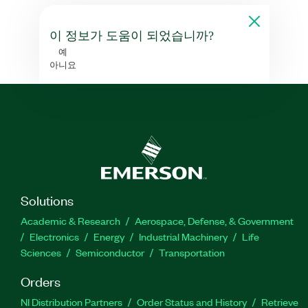
이 정보가 도움이 되었습니까?
예
아니요
Solutions
Academic & Research
Aerospace, Defense, & Government
Electronics
Energy
Industrial Machinery
Life
Sciences
Semiconductor
Transportation
Orders
NI Distribution Partners
Order Status and History
Retrieve