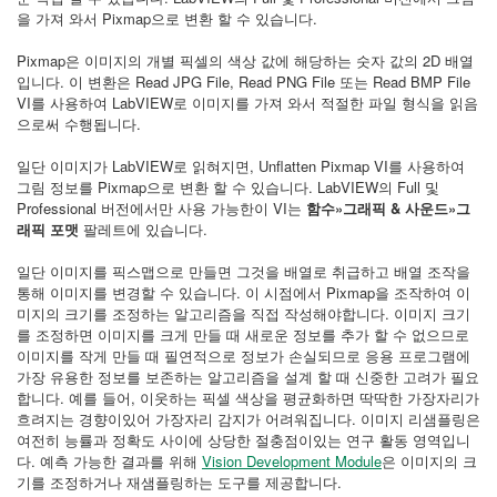
을 가져 와서 Pixmap으로 변환 할 수 있습니다.
Pixmap은 이미지의 개별 픽셀의 색상 값에 해당하는 숫자 값의 2D 배열
입니다. 이 변환은 Read JPG File, Read PNG File 또는 Read BMP File
VI를 사용하여 LabVIEW로 이미지를 가져 와서 적절한 파일 형식을 읽음
으로써 수행됩니다.
일단 이미지가 LabVIEW로 읽혀지면, Unflatten Pixmap VI를 사용하여
그림 정보를 Pixmap으로 변환 할 수 있습니다. LabVIEW의 Full 및
Professional 버전에서만 사용 가능한이 VI는
함수»그래픽 & 사운드»그
래픽 포맷
팔레트에 있습니다.
일단 이미지를 픽스맵으로 만들면 그것을 배열로 취급하고 배열 조작을
통해 이미지를 변경할 수 있습니다. 이 시점에서 Pixmap을 조작하여 이
미지의 크기를 조정하는 알고리즘을 직접 작성해야합니다. 이미지 크기
를 조정하면 이미지를 크게 만들 때 새로운 정보를 추가 할 수 없으므로
이미지를 작게 만들 때 필연적으로 정보가 손실되므로 응용 프로그램에
가장 유용한 정보를 보존하는 알고리즘을 설계 할 때 신중한 고려가 필요
합니다. 예를 들어, 이웃하는 픽셀 색상을 평균화하면 딱딱한 가장자리가
흐려지는 경향이있어 가장자리 감지가 어려워집니다. 이미지 리샘플링은
여전히 ​​능률과 정확도 사이에 상당한 절충점이있는 연구 활동 영역입니
다. 예측 가능한 결과를 위해
Vision Development Module
은 이미지의 크
기를 조정하거나 재샘플링하는 도구를 제공합니다.