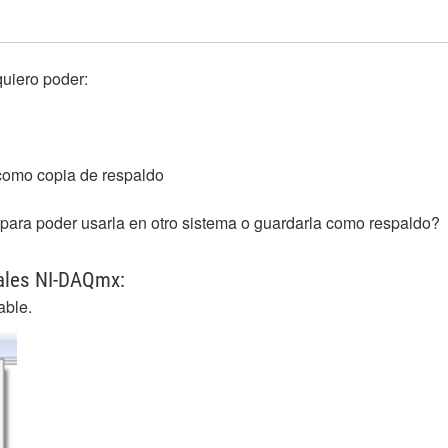
uiero poder:
 como copia de respaldo
ara poder usarla en otro sistema o guardarla como respaldo?
nales NI-DAQmx:
able.