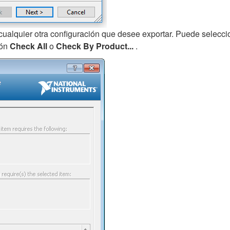
y cualquier otra configuración que desee exportar. Puede selec
tón
Check All
o
Check By Product...
.