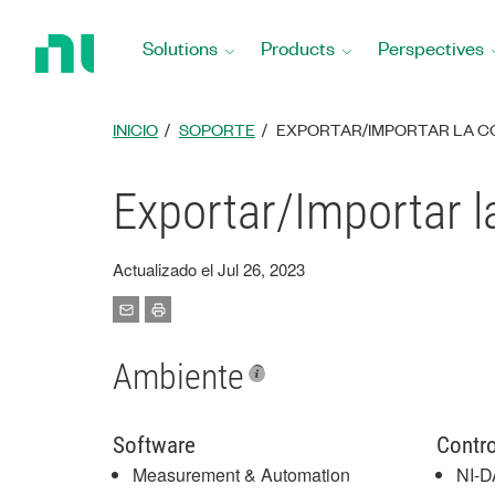
Return
to
Solutions
Products
Perspectives
Home
Page
INICIO
SOPORTE
EXPORTAR/IMPORTAR LA CO
Exportar/Importar 
Actualizado el Jul 26, 2023
Ambiente
Software
Contro
Measurement & Automation
NI-