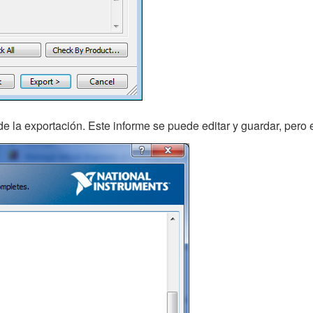
 la exportación. Este informe se puede editar y guardar, pero e