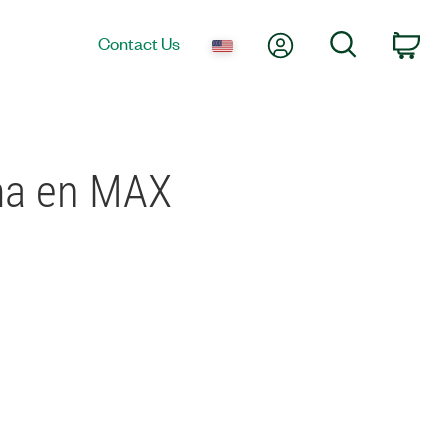
My Account
Search
Contact Us
Car
ema en MAX