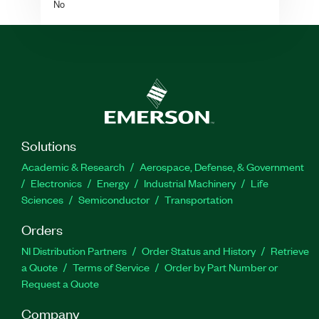
No
Solutions
Academic & Research
Aerospace, Defense, & Government
Electronics
Energy
Industrial Machinery
Life
Sciences
Semiconductor
Transportation
Orders
NI Distribution Partners
Order Status and History
Retrieve
a Quote
Terms of Service
Order by Part Number or
Request a Quote
Company