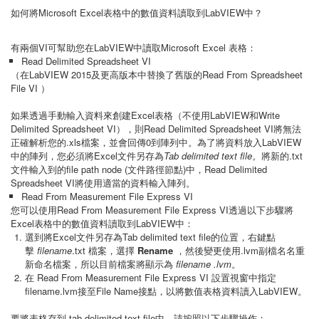
如何將Microsoft Excel表格中的數值資料讀取到LabVIEW中？
有兩個VI可幫助您在LabVIEW中讀取Microsoft Excel 表格：
Read Delimited Spreadsheet VI
（在LabVIEW 2015及更高版本中替換了舊版的Read From Spreadsheet
File VI ）
如果透過手動輸入資料​​來創建Excel表格（不使用LabVIEW和Write
Delimited Spreadsheet VI），則Read Delimited Spreadsheet VI將無法
正確解析您的.xls檔案，並會回傳0到陣列中。為了將資料放入LabVIEW
中的陣列，您必須將Excel文件另存為
Tab delimited text file。
將新的.txt
文件輸入到的file path node (文件路徑節點)中，Read Delimited
Spreadsheet VI將使用適當的資料輸入陣列。
Read From Measurement File Express VI
您可以使用Read From Measurement File Express VI透過以下步驟將
Excel表格中的數值資料讀取到LabVIEW中：
選到將Excel文件另存為Tab delimited text file的位置，右鍵點
擊
filename
.txt 檔案，選擇
Rename
，然後變更使用.lvm副檔名名重
新命名檔案，所以目前檔案將顯示為
filename
.lvm
。
在 Read From Measurement File Express VI 設置視窗中指定
filename.lvm接至File Name接點，以將數值表格資料讀入LabVIEW。
要將表格存到 tab delimited text file中，請按照以下步驟操作：