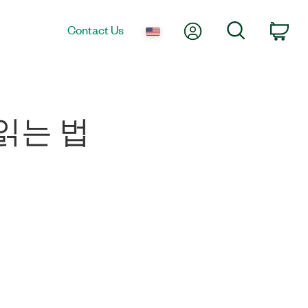
My Account
Search
Contact Us
Car
로 읽는 법