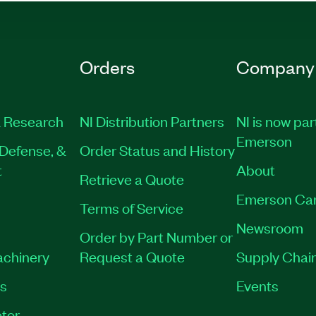
Orders
Company
 Research
NI Distribution Partners
NI is now par
Emerson
Defense, &
Order Status and History
t
About
Retrieve a Quote
Emerson Ca
Terms of Service
Newsroom
Order by Part Number or
achinery
Request a Quote
Supply Chain
es
Events
tor