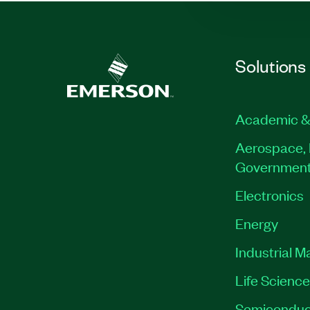
Solutions
Academic &
Aerospace, 
Governmen
Electronics
Energy
Industrial M
Life Scienc
Semiconduc