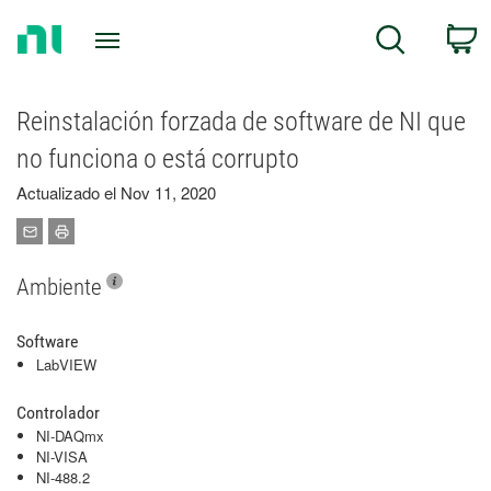
Return
C
Search
to
Home
Page
Reinstalación forzada de software de NI que
no funciona o está corrupto
Actualizado el Nov 11, 2020
Ambiente
Software
LabVIEW
Controlador
NI-DAQmx
NI-VISA
NI-488.2