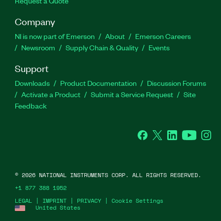
Request a Quote
Company
NI is now part of Emerson
About
Emerson Careers
Newsroom
Supply Chain & Quality
Events
Support
Downloads
Product Documentation
Discussion Forums
Activate a Product
Submit a Service Request
Site
Feedback
Facebook
Twitter
LinkedIn
YouTube
Ins
©
2026
NATIONAL INSTRUMENTS CORP. ALL RIGHTS RESERVED.
+1 877 388 1952
LEGAL
|
IMPRINT
|
PRIVACY
|
Cookie Settings
United States