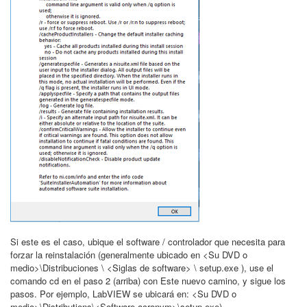
Si este es el caso, ubique el software / controlador que necesita para
forzar la reinstalación (generalmente ubicado en <Su DVD o
medio>\Distribuciones \ <Siglas de software> \ setup.exe ), use el
comando cd en el paso 2 (arriba) con Este nuevo camino, y sigue los
pasos. Por ejemplo, LabVIEW se ubicará en: <Su DVD o
medio>\Distributions\<Software acronym>\setup.exe).