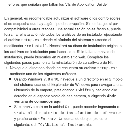
errores que señalan que faltan los VIs de Application Builder.
En general, es recomendable actualizar el software o los controladores
si se sospecha que hay algún tipo de corrupción. Sin embargo, si por
compatibilidad u otras razones, una actualización no es factible, puede
forzar la reinstalación de todos los archivos de un instalador ejecutando
el archivo
desde el símbolo del sistema y usando el
setup.exe
modificador
. Necesitará su disco de instalación original o
/reinstall
los archivos de instalación para hacer esto. Si le faltan archivos de
instalación, puede buscarlos en nuestro sitio web. Complete los
siguientes pasos para forzar la reinstalación de su software de NI:
Navegue al directorio donde se encuentra su archivo
setup.exe
mediante uno de los siguientes métodos.
Usando Windows 7, 8 o 10, navegue a un directorio en el Símbolo
del sistema usando el Explorador de Windows para navegar a una
ubicación de la carpeta, presionando
y haciendo clic
<Shift>
derecho en el espacio vacío de esa carpeta, y eligiendo
Abrir
ventana de comandos aquí
.
Si el archivo está en la unidad
, puede acceder ingresando
C:
cd
<ruta al directorio de instalación de software>
y presionando
. Un comando de ejemplo es el
<Entrar>
siguiente:
cd "C:\National Instruments