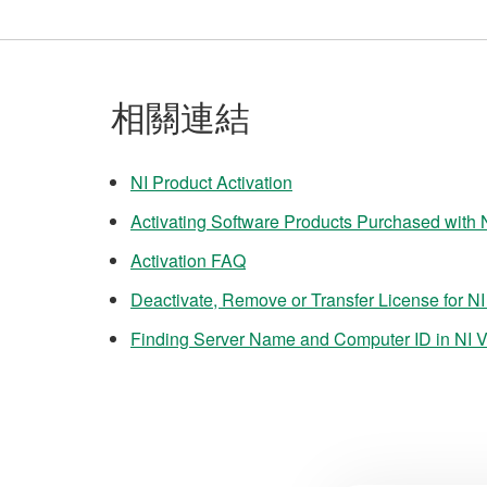
相關連結
NI Product Activation
Activating Software Products Purchased with 
Activation FAQ
Deactivate, Remove or Transfer License for NI
Finding Server Name and Computer ID in NI 