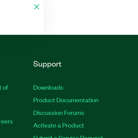
Support
t of
Downloads
Product Documentation
Discussion Forums
reers
Activate a Product
Submit a Service Request