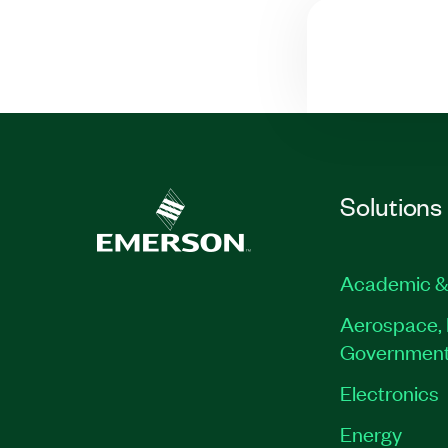
Solutions
Academic &
Aerospace, 
Governmen
Electronics
Energy