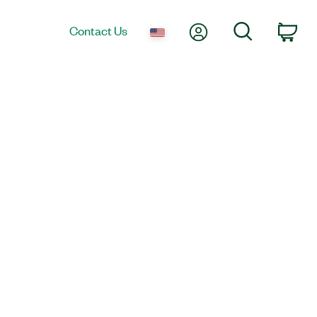
My Account
Search
Contact Us
Car