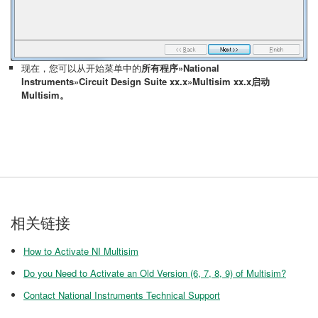
现在，您可以从开始菜单中的
所有程序»National
Instruments»Circuit Design Suite xx.x»Multisim xx.x启动
Multisim。
相关链接
How to Activate NI Multisim
Do you Need to Activate an Old Version (6, 7, 8, 9) of Multisim?
Contact National Instruments Technical Support