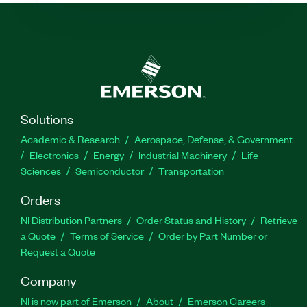
Solutions
Academic & Research
Aerospace, Defense, & Government
Electronics
Energy
Industrial Machinery
Life
Sciences
Semiconductor
Transportation
Orders
NI Distribution Partners
Order Status and History
Retrieve
a Quote
Terms of Service
Order by Part Number or
Request a Quote
Company
NI is now part of Emerson
About
Emerson Careers