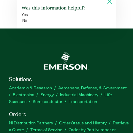
Was this information helpful?
Yes
No
Solutions
Academic & Research
Aerospace, Defense, & Government
Electronics
Energy
Industrial Machinery
Life
Sciences
Semiconductor
Transportation
Orders
NI Distribution Partners
Order Status and History
Retrieve
a Quote
Terms of Service
Order by Part Number or