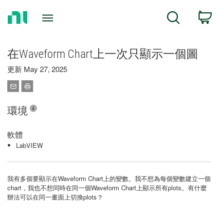
Return
C
Search
to
Home
Page
在Waveform Chart上一次只顯示一個圖
更新 May 27, 2025
環境
軟體
LabVIEW
我有多個要顯示在Waveform Chart上的變數。我不想為每個變數建立一個
chart，我也不想同時在同一個Waveform Chart上顯示所有plots。有什麼
辦法可以在同一畫面上切換plots？