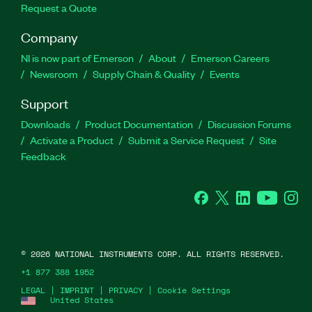
Request a Quote
Company
NI is now part of Emerson
About
Emerson Careers
Newsroom
Supply Chain & Quality
Events
Support
Downloads
Product Documentation
Discussion Forums
Activate a Product
Submit a Service Request
Site
Feedback
Facebook
Twitter
LinkedIn
YouTube
Ins
©
2026
NATIONAL INSTRUMENTS CORP. ALL RIGHTS RESERVED.
+1 877 388 1952
LEGAL
|
IMPRINT
|
PRIVACY
|
Cookie Settings
United States