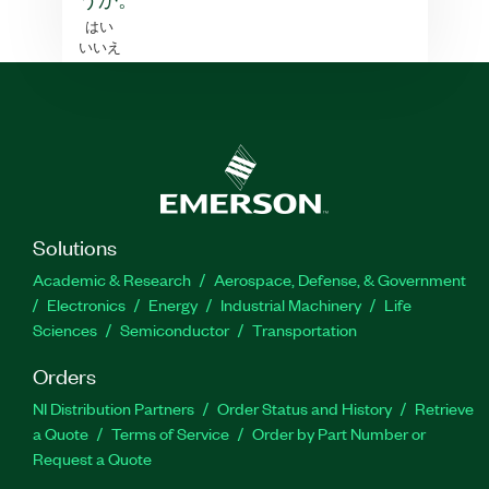
うか。
はい
いいえ
Solutions
Academic & Research
Aerospace, Defense, & Government
Electronics
Energy
Industrial Machinery
Life
Sciences
Semiconductor
Transportation
Orders
NI Distribution Partners
Order Status and History
Retrieve
a Quote
Terms of Service
Order by Part Number or
Request a Quote