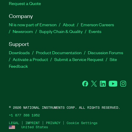
Request a Quote
Company
NI is now part of Emerson
About
Emerson Careers
Newsroom
Supply Chain & Quality
Events
Support
Downloads
Product Documentation
Discussion Forums
Activate a Product
Submit a Service Request
Site
Feedback
Facebook
Twitter
LinkedIn
YouTube
Ins
©
2026
NATIONAL INSTRUMENTS CORP. ALL RIGHTS RESERVED.
+1 877 388 1952
LEGAL
|
IMPRINT
|
PRIVACY
|
Cookie Settings
United States