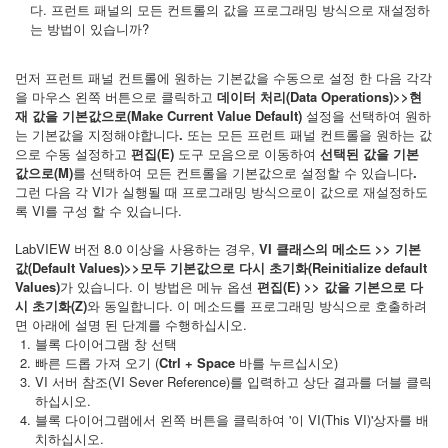
다. 프런트 패널의 모든 컨트롤의 값을 프로그래밍 방식으로 재설정하
는 방법이 있습니까?
먼저 프런트 패널 컨트롤에 원하는 기본값을 수동으로 설정 한 다음 각각
을 마우스 왼쪽 버튼으로 클릭하고
데이터 처리(Data Operations)
>>
현
재 값을 기본값으로(Make Current Value Default)
설정을 선택하여 원하
는 기본값을 지정해야합니다
.
또는 모든 프런트 패널 컨트롤을 원하는 값
으로 수동 설정하고
편집(E)
도구 모음으로 이동하여
선택된 값을 기본
값으로(M)
를 선택하여 모든 컨트롤을 기본값으로 설정할 수 있습니다
.
그런 다음 각 VI가 실행될 때 프로그래밍 방식으로이 값으로 재설정하도
록 VI를 구성 할 수 있습니다.
LabVIEW 버전 8.0 이상을 사용하는 경우,
VI 클래스의 메소드 >> 기본
값(Default Values)>>모두 기본값으로 다시 초기화(Reinitialize default
Values)
가 있습니다. 이 방법은 메뉴 옵션
편집(E) >> 값을 기본으로 다
시 초기화(Z)
와 동일합니다. 이 메소드를 프로그래밍 방식으로 호출하려
면 아래에 설명 된 단계를 수행하십시오.
블록 다이어그램 창 선택
빠른 드롭 가져 오기 (
Ctrl + Space
바를 누르십시오)
VI 서버 참조(VI Sever Reference)를 입력하고 상단 결과를 더블 클릭
하십시오.
블록 다이어그램에서 왼쪽 버튼을 클릭하여 '이 VI(This VI)'상자를 배
치하십시오.