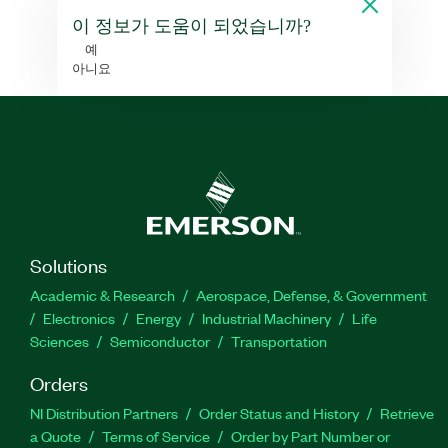
이 정보가 도움이 되었습니까?
예
아니요
Solutions
Academic & Research
Aerospace, Defense, & Government
Electronics
Energy
Industrial Machinery
Life
Sciences
Semiconductor
Transportation
Orders
NI Distribution Partners
Order Status and History
Retrieve
a Quote
Terms of Service
Order by Part Number or