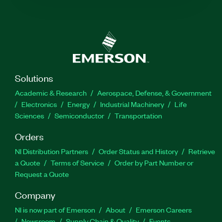
Solutions
Academic & Research
Aerospace, Defense, & Government
Electronics
Energy
Industrial Machinery
Life
Sciences
Semiconductor
Transportation
Orders
NI Distribution Partners
Order Status and History
Retrieve
a Quote
Terms of Service
Order by Part Number or
Request a Quote
Company
NI is now part of Emerson
About
Emerson Careers
Newsroom
Supply Chain & Quality
Events