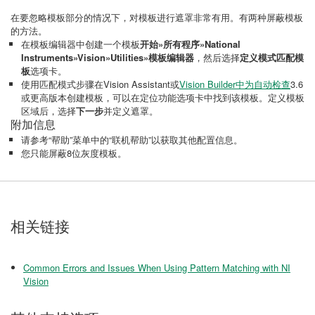
在要忽略模板部分的情况下，对模板进行遮罩非常有用。有两种屏蔽模板
的方法。
在模板编辑器中创建一个模板
开始»所有程序»National
Instruments»Vision»Utilities»模板编辑器
，然后选择
定义模式匹配模
板
选项卡。
使用匹配模式步骤在Vision Assistant或
Vision Builder中为自动检查
3.6
或更高版本创建模板，可以在定位功能选项卡中找到该模板。定义模板
区域后，选择
下一步
并定义遮罩。
附加信息
请参考“帮助”菜单中的“联机帮助”以获取其他配置信息。
您只能屏蔽8位灰度模板。
相关链接
Common Errors and Issues When Using Pattern Matching with NI
Vision