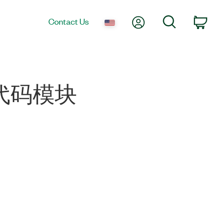
My Account
Search
Contact Us
Car
EW 代码模块