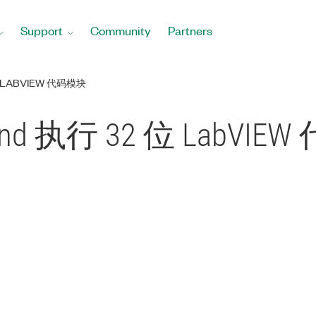
Support
Community
Partners
位 LABVIEW 代码模块
tand 执行 32 位 LabVI