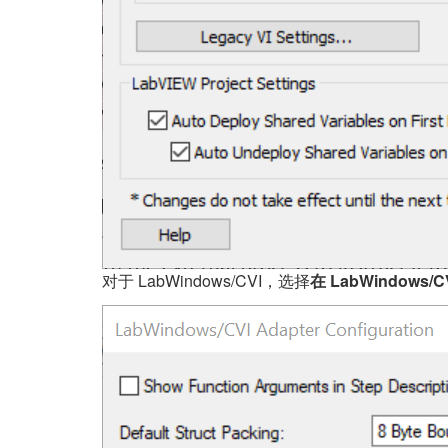
对于 LabWindows/CVI，选择
在 LabWindow