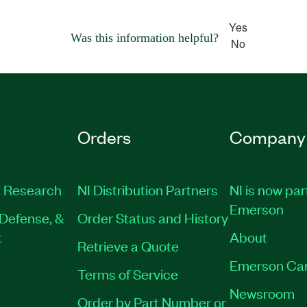
Yes
Was this information helpful?
No
Orders
Company
 Research
NI Distribution Partners
NI is now par
Emerson
Defense, &
Order Status and History
t
About
Retrieve a Quote
Emerson Ca
Terms of Service
Newsroom
Order by Part Number or