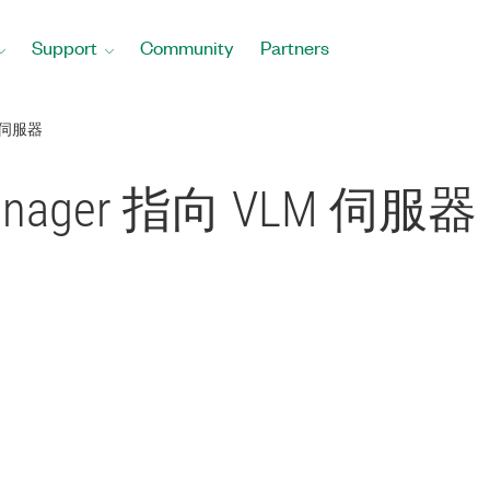
Support
Community
Partners
M 伺服器
Manager 指向 VLM 伺服器