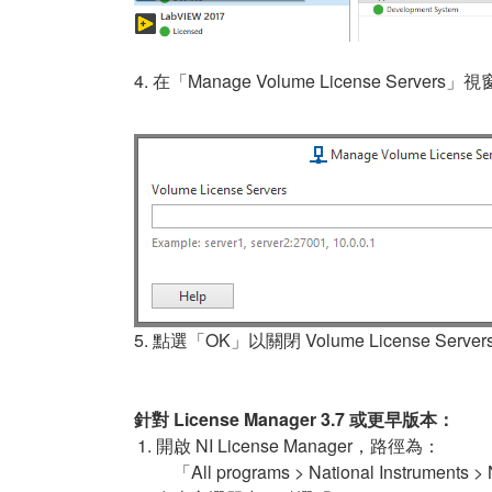
4. 在「Manage Volume License Servers
5. 點選「OK」以關閉 Volume License Serve
針對 License Manager 3.7 或更早版本：
開啟 NI License Manager，路徑為：
「All programs > National Instruments 