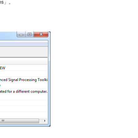
ces」。