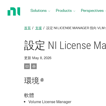
Return
to
Solutions
Products
Perspectives
Home
Page
首頁
支援
設定 NI LICENSE MANAGER 指向 VL
設定 NI License 
更新 May 8, 2026
環境
軟體
Volume License Manager