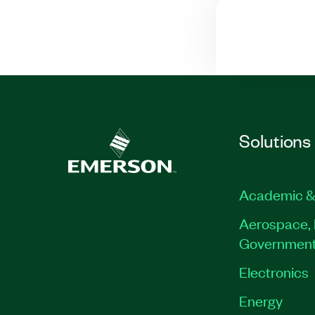
Solutions
Academic &
Aerospace, 
Governmen
Electronics
Energy