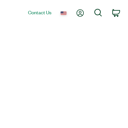
My Account
Search
Contact Us
Car