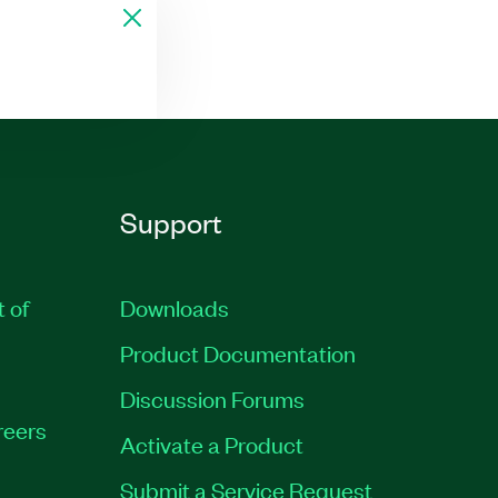
Support
t of
Downloads
Product Documentation
Discussion Forums
reers
Activate a Product
Submit a Service Request