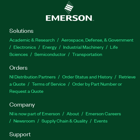
Solutions
Academic & Research
Aerospace, Defense, & Government
Electronics
Energy
Industrial Machinery
Life
Sciences
Semiconductor
Transportation
Orders
NI Distribution Partners
Order Status and History
Retrieve
a Quote
Terms of Service
Order by Part Number or
Request a Quote
Company
NI is now part of Emerson
About
Emerson Careers
Newsroom
Supply Chain & Quality
Events
Support