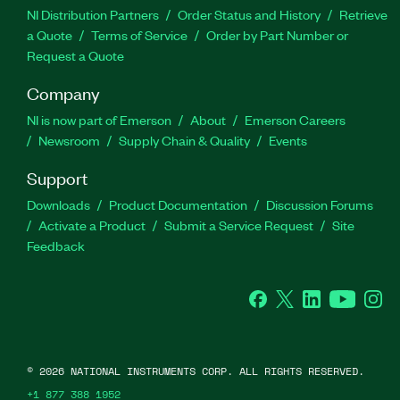
NI Distribution Partners
Order Status and History
Retrieve
a Quote
Terms of Service
Order by Part Number or
Request a Quote
Company
NI is now part of Emerson
About
Emerson Careers
Newsroom
Supply Chain & Quality
Events
Support
Downloads
Product Documentation
Discussion Forums
Activate a Product
Submit a Service Request
Site
Feedback
Facebook
Twitter
LinkedIn
YouTube
Ins
©
2026
NATIONAL INSTRUMENTS CORP. ALL RIGHTS RESERVED.
+1 877 388 1952