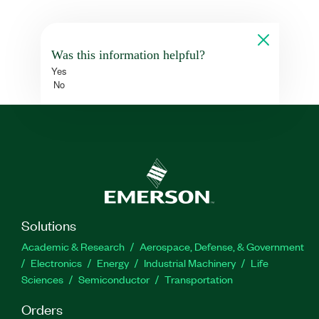
Was this information helpful?
Yes
No
Solutions
Academic & Research
Aerospace, Defense, & Government
Electronics
Energy
Industrial Machinery
Life
Sciences
Semiconductor
Transportation
Orders