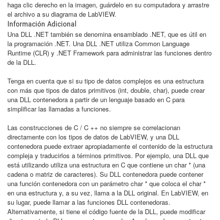
haga clic derecho en la imagen, guárdelo en su computadora y arrastre
el archivo a su diagrama de LabVIEW.
Información Adicional
Una DLL .NET también se denomina ensamblado .NET, que es útil en
la programación .NET. Una DLL .NET utiliza Common Language
Runtime (CLR) y .NET Framework para administrar las funciones dentro
de la DLL.
Tenga en cuenta que si su tipo de datos complejos es una estructura
con más que tipos de datos primitivos (int, double, char), puede crear
una DLL contenedora a partir de un lenguaje basado en C para
simplificar las llamadas a funciones.
Las construcciones de C / C ++ no siempre se correlacionan
directamente con los tipos de datos de LabVIEW, y una DLL
contenedora puede extraer apropiadamente el contenido de la estructura
compleja y traducirlos a términos primitivos. Por ejemplo, una DLL que
está utilizando utiliza una estructura en C que contiene un char * (una
cadena o matriz de caracteres). Su DLL contenedora puede contener
una función contenedora con un parámetro char * que coloca el char *
en una estructura y, a su vez, llama a la DLL original. En LabVIEW, en
su lugar, puede llamar a las funciones DLL contenedoras.
Alternativamente, si tiene el código fuente de la DLL, puede modificar