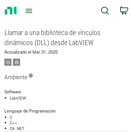
Return
C
Search
to
Home
Page
Llamar a una biblioteca de vínculos
dinámicos (DLL) desde LabVIEW
Actualizado el Mar 31, 2025
Ambiente
Software
LabVIEW
Lenguaje de Programación
C
C++
C# .NET