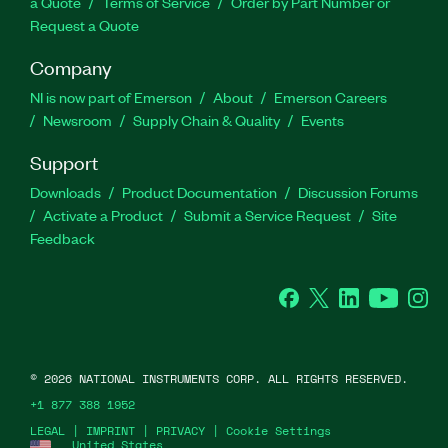
a Quote
Terms of Service
Order by Part Number or
Request a Quote
Company
NI is now part of Emerson
About
Emerson Careers
Newsroom
Supply Chain & Quality
Events
Support
Downloads
Product Documentation
Discussion Forums
Activate a Product
Submit a Service Request
Site
Feedback
Facebook
Twitter
LinkedIn
YouTube
Ins
©
2026
NATIONAL INSTRUMENTS CORP. ALL RIGHTS RESERVED.
+1 877 388 1952
LEGAL
|
IMPRINT
|
PRIVACY
|
Cookie Settings
United States