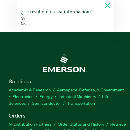
¿Le resultó útil esta información?
Sí
No
Solutions
Academic & Research
Aerospace, Defense, & Government
Electronics
Energy
Industrial Machinery
Life
Sciences
Semiconductor
Transportation
Orders
NI Distribution Partners
Order Status and History
Retrieve