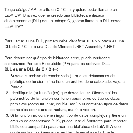
Tengo código / API escrito en C / C ++ y quiero poder llamarlo en
LabVIEW. Una vez que he creado una biblioteca enlazada
dinámicamente (DLL) con mi código C, ¿cómo llamo a la DLL desde
LabVIEW?
Para llamar a una DLL, primero debe identificar si la biblioteca es una
DLL de C / C ++ o una DLL de Microsoft .NET Assembly / .NET.
Para determinar qué tipo de biblioteca tiene, puede verificar el
encabezado Portable Executable (PE) para los archivos DLL.
DLL es una DLL de C / C ++:
Busque el archivo de encabezado (* .h) o las definiciones del
prototipo de función; si no tiene un archivo de encabezado, vaya al
Paso 4.
Identifique la (s) función (es) que desea llamar. Observe si los
parámetros de la función contienen parámetros de tipo de datos
primitivos (como int, char, double, etc.) o si contienen tipos de datos
complejos (como una estructura, matriz o vector).
Si la función no contiene ningún tipo de datos complejos y tiene un
archivo de encabezado (* .h), puede usar el Asistente para importar
biblioteca compartida para crear una biblioteca de LabVIEW que
contenga las funciones en el archivo de encabezado. Puede