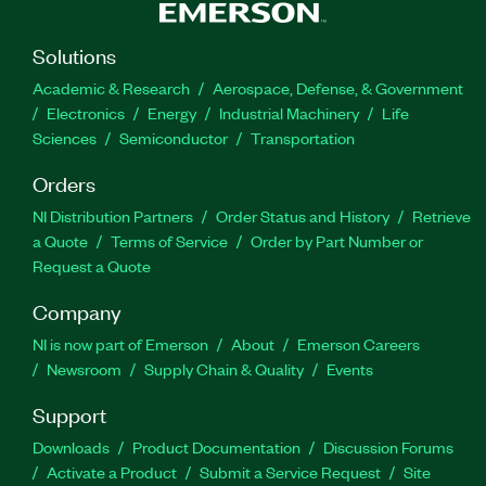
Solutions
Academic & Research
Aerospace, Defense, & Government
Electronics
Energy
Industrial Machinery
Life
Sciences
Semiconductor
Transportation
Orders
NI Distribution Partners
Order Status and History
Retrieve
a Quote
Terms of Service
Order by Part Number or
Request a Quote
Company
NI is now part of Emerson
About
Emerson Careers
Newsroom
Supply Chain & Quality
Events
Support
Downloads
Product Documentation
Discussion Forums
Activate a Product
Submit a Service Request
Site