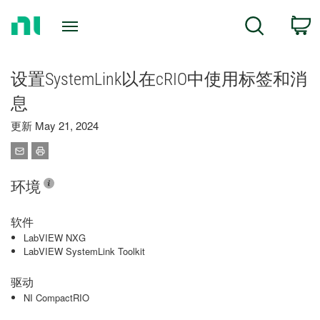
Return
C
Search
to
Home
Page
设置SystemLink以在cRIO中使用标签和消
息
更新 May 21, 2024
环境
软件
LabVIEW NXG
LabVIEW SystemLink Toolkit
驱动
NI CompactRIO