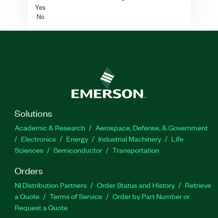
Yes
No
Solutions
Academic & Research
Aerospace, Defense, & Government
Electronics
Energy
Industrial Machinery
Life
Sciences
Semiconductor
Transportation
Orders
NI Distribution Partners
Order Status and History
Retrieve
a Quote
Terms of Service
Order by Part Number or
Request a Quote