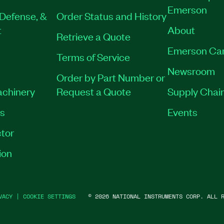
Emerson
Defense, &
Order Status and History
t
About
Retrieve a Quote
Emerson Ca
Terms of Service
Newsroom
Order by Part Number or
achinery
Request a Quote
Supply Chain
es
Events
tor
ion
VACY
|
COOKIE SETTINGS
©
2026
NATIONAL INSTRUMENTS CORP. ALL R