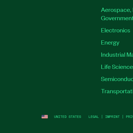
Aerospace, 
Governmen
Electronics
Energy
Industrial M
Life Scienc
Semiconduc
Transportat
UNITED STATES
LEGAL
|
IMPRINT
|
PRI