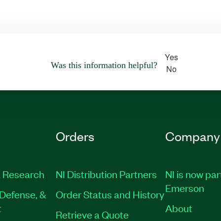
Yes
Was this information helpful?
No
Orders
Company
 Research
NI Distribution Partners
NI is now par
Emerson
Defense, &
Order Status and History
t
About
Retrieve a Quote