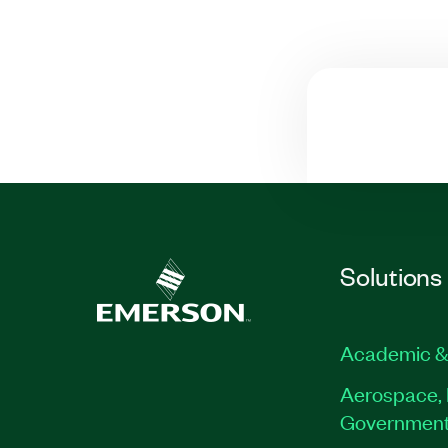
Solutions
Academic &
Aerospace, 
Governmen