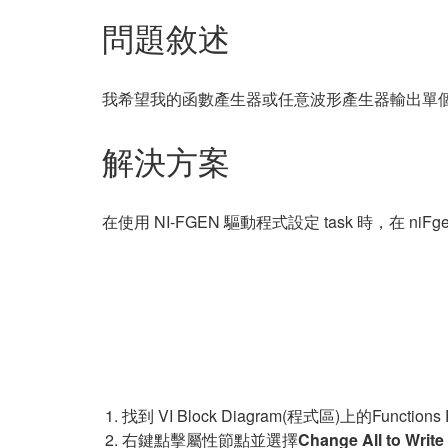
問題敘述
我希望我的函數產生器或任意波形產生器輸出單個或 B
解決方案
在使用 NI-FGEN 驅動程式設定 task 時，在 niFge
找到 VI Block Diagram(程式區)上的Functio
右鍵點擊屬性節點並選擇
Change All to Write