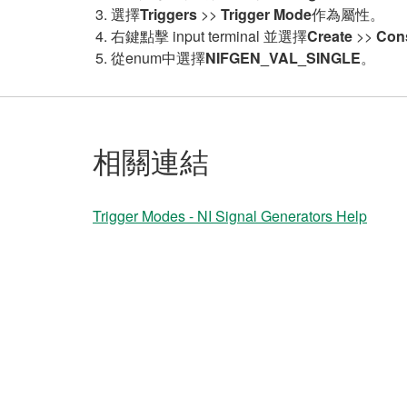
選擇
Triggers
>>
Trigger Mode
作為屬性。
右鍵點擊 input terminal 並選擇
Create
>>
Con
從enum中選擇
NIFGEN_VAL_SINGLE
。
相關連結
Trigger Modes - NI Signal Generators Help