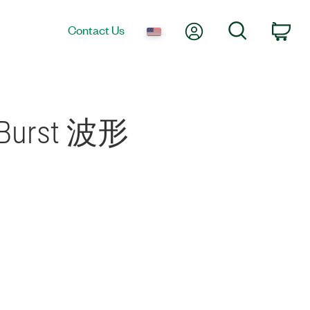
My Account
Search
Contact Us
Car
urst 波形