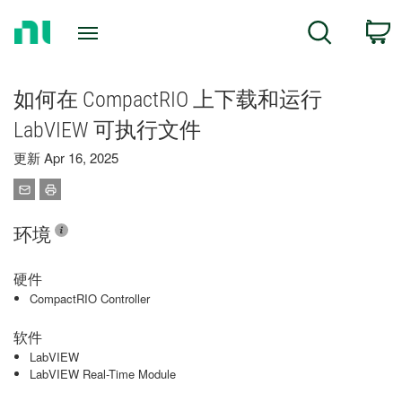
Return
C
Search
to
Home
Page
如何在 CompactRIO 上下载和运行
LabVIEW 可执行文件
更新 Apr 16, 2025
环境
硬件
CompactRIO Controller
软件
LabVIEW
LabVIEW Real-Time Module