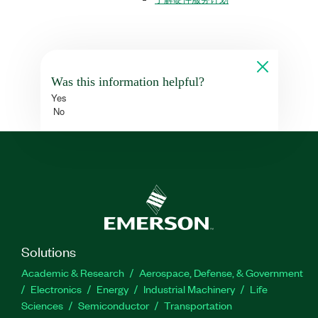
Was this information helpful?
Yes
No
Solutions
Academic & Research
Aerospace, Defense, & Government
Electronics
Energy
Industrial Machinery
Life
Sciences
Semiconductor
Transportation