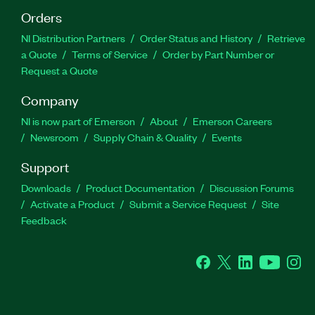
Orders
NI Distribution Partners
Order Status and History
Retrieve
a Quote
Terms of Service
Order by Part Number or
Request a Quote
Company
NI is now part of Emerson
About
Emerson Careers
Newsroom
Supply Chain & Quality
Events
Support
Downloads
Product Documentation
Discussion Forums
Activate a Product
Submit a Service Request
Site
Feedback
Facebook
Twitter
LinkedIn
YouTube
Ins