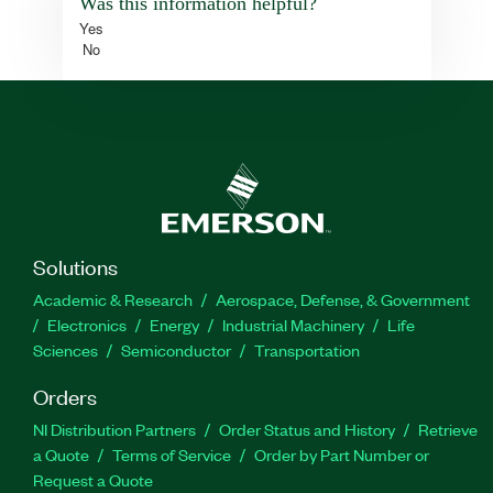
Was this information helpful?
Yes
No
Solutions
Academic & Research
Aerospace, Defense, & Government
Electronics
Energy
Industrial Machinery
Life
Sciences
Semiconductor
Transportation
Orders
NI Distribution Partners
Order Status and History
Retrieve
a Quote
Terms of Service
Order by Part Number or
Request a Quote