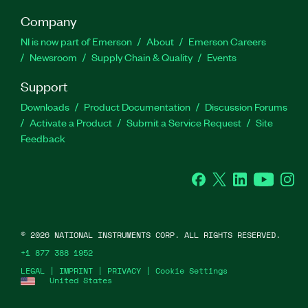
Company
NI is now part of Emerson
About
Emerson Careers
Newsroom
Supply Chain & Quality
Events
Support
Downloads
Product Documentation
Discussion Forums
Activate a Product
Submit a Service Request
Site
Feedback
Facebook
Twitter
LinkedIn
YouTube
Ins
©
2026
NATIONAL INSTRUMENTS CORP. ALL RIGHTS RESERVED.
+1 877 388 1952
LEGAL
|
IMPRINT
|
PRIVACY
|
Cookie Settings
United States