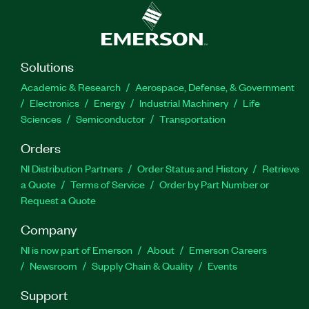
Solutions
Academic & Research
Aerospace, Defense, & Government
Electronics
Energy
Industrial Machinery
Life
Sciences
Semiconductor
Transportation
Orders
NI Distribution Partners
Order Status and History
Retrieve
a Quote
Terms of Service
Order by Part Number or
Request a Quote
Company
NI is now part of Emerson
About
Emerson Careers
Newsroom
Supply Chain & Quality
Events
Support