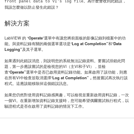
。為什麼會收到此錯誤，
front panel data to VI's log file
我該怎麼做以防止發生此錯誤？
解決方案
LabVIEW 的 “
Operate
”選單中有讓您將前面板的影像記錄到檔案中的功
能。與資料記錄有關的兩個選單選項是“
Log at Completion
”
和“
Data
Logging
”
及其子選單。
如果遇到此錯誤消息，則說明您的系統無法記錄資料。要嘗試排錯此問
題，第一步應該嘗試的是檢視您的VI（主VI和子VI），並檢
查“
Operate
”
選單中是否已啟用資料記錄功能。如果啟用了該功能，則應
在所有VI中檢查並取消選擇“
Log at Completion
”，
然後嘗試再次執行該
程式。這應該能移除掉這個錯誤訊息。
如果您仍然對使用資料記錄感興趣，可以檢視並重新啟用資料記錄，一次
一個VI。在重新增加資料記錄支援時，您可能希望偶爾嘗試執行程式，以
驗證程式是否在啟用了資料記錄的情況下工作。