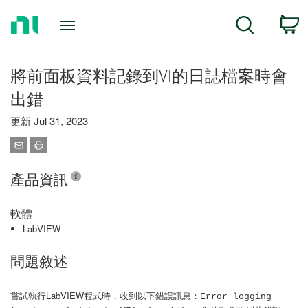
Return
C
Search
to
Home
Page
將前面板資料記錄到VI的日誌檔案時會
出錯
更新 Jul 31, 2023
產品資訊
軟體
LabVIEW
問題敘述
嘗試執行LabVIEW程式時，收到以下錯誤訊息：
Error logging