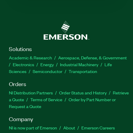
Solutions
Academic & Research
Aerospace, Defense, & Government
Electronics
Energy
Industrial Machinery
Life
Sciences
Semiconductor
Transportation
Orders
NI Distribution Partners
Order Status and History
Retrieve
a Quote
Terms of Service
Order by Part Number or
Request a Quote
Company
NI is now part of Emerson
About
Emerson Careers