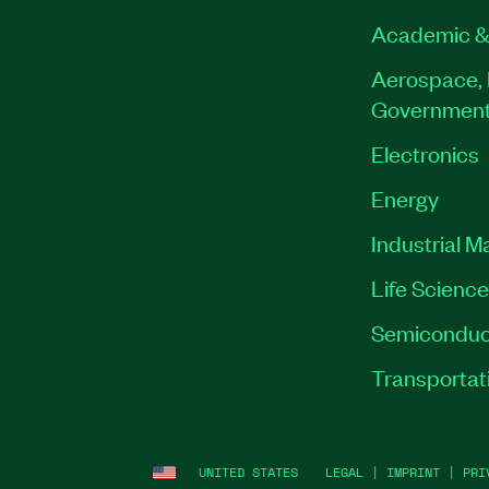
Academic &
Aerospace, 
Governmen
Electronics
Energy
Industrial M
Life Scienc
Semiconduc
Transportat
UNITED STATES
LEGAL
|
IMPRINT
|
PRI