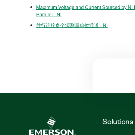
Maximum Voltage and Current Sourced by NI P
Parallel - NI
并行连接多个源测量单位通道 - NI
Solutions