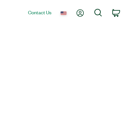
My Account
Search
Contact Us
Car