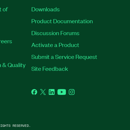
t of
Downloads
Product Documentation
Discussion Forums
reers
Activate a Product
Submit a Service Request
 & Quality
Site Feedback
Facebook
Twitter
LinkedIn
YouTube
Instagram
IGHTS RESERVED.