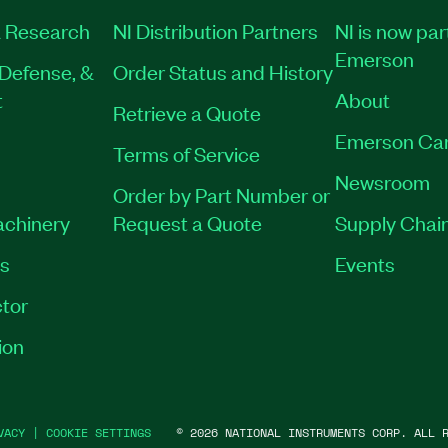
 Research
NI Distribution Partners
NI is now par
Emerson
Defense, &
Order Status and History
t
About
Retrieve a Quote
Emerson Ca
Terms of Service
Newsroom
Order by Part Number or
achinery
Request a Quote
Supply Chain
es
Events
tor
ion
VACY
|
COOKIE SETTINGS
©
2026
NATIONAL INSTRUMENTS CORP. ALL R