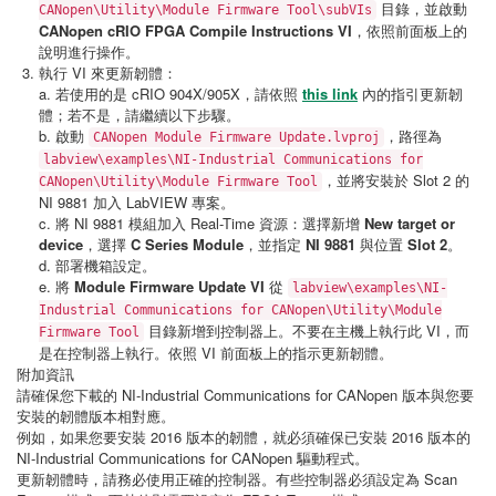
目錄，並啟動
CANopen\Utility\Module Firmware Tool\subVIs
CANopen cRIO FPGA Compile Instructions VI
，依照前面板上的
說明進行操作。
執行 VI 來更新韌體：
a. 若使用的是 cRIO 904X/905X，請依照
this link
內的指引更新韌
體；若不是，請繼續以下步驟。
b. 啟動
，路徑為
CANopen Module Firmware Update.lvproj
labview\examples\NI-Industrial Communications for
，並將安裝於 Slot 2 的
CANopen\Utility\Module Firmware Tool
NI 9881 加入 LabVIEW 專案。
c. 將 NI 9881 模組加入 Real-Time 資源：選擇新增
New target or
device
，選擇
C Series Module
，並指定
NI 9881
與位置
Slot 2
。
d. 部署機箱設定。
e. 將
Module Firmware Update VI
從
labview\examples\NI-
Industrial Communications for CANopen\Utility\Module
目錄新增到控制器上。不要在主機上執行此 VI，而
Firmware Tool
是在控制器上執行。依照 VI 前面板上的指示更新韌體。
附加資訊
請確保您下載的 NI-Industrial Communications for CANopen 版本與您要
安裝的韌體版本相對應。
例如，如果您要安裝 2016 版本的韌體，就必須確保已安裝 2016 版本的
NI-Industrial Communications for CANopen 驅動程式。
更新韌體時，請務必使用正確的控制器。有些控制器必須設定為 Scan