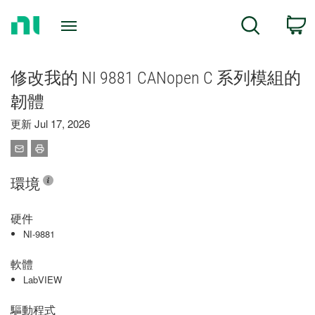
Return
C
Search
to
Home
Page
修改我的 NI 9881 CANopen C 系列模組的
韌體
更新 Jul 17, 2026
環境
硬件
NI-9881
軟體
LabVIEW
驅動程式