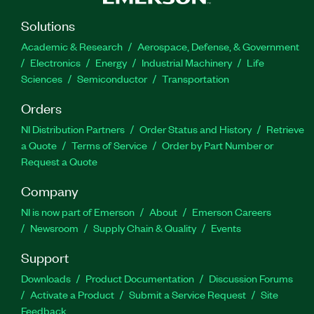
Solutions
Academic & Research
Aerospace, Defense, & Government
Electronics
Energy
Industrial Machinery
Life
Sciences
Semiconductor
Transportation
Orders
NI Distribution Partners
Order Status and History
Retrieve
a Quote
Terms of Service
Order by Part Number or
Request a Quote
Company
NI is now part of Emerson
About
Emerson Careers
Newsroom
Supply Chain & Quality
Events
Support
Downloads
Product Documentation
Discussion Forums
Activate a Product
Submit a Service Request
Site
Feedback