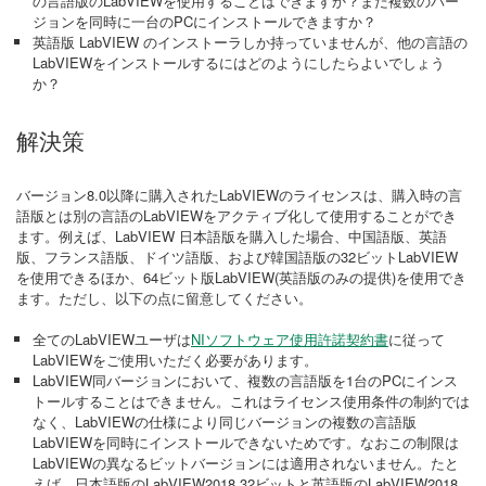
の言語版のLabVIEWを使用することはできますか？また複数のバー
ジョンを同時に一台のPCにインストールできますか？
英語版 LabVIEW のインストーラしか持っていませんが、他の言語の
LabVIEWをインストールするにはどのようにしたらよいでしょう
か？
解決策
バージョン8.0以降に購入されたLabVIEWのライセンスは、購入時の言
語版とは別の言語のLabVIEWをアクティブ化して使用することができ
ます。例えば、LabVIEW 日本語版を購入した場合、中国語版、英語
版、フランス語版、ドイツ語版、および韓国語版の32ビットLabVIEW
を使用できるほか、64ビット版LabVIEW(英語版のみの提供)を使用でき
ます。ただし、以下の点に留意してください。
全てのLabVIEWユーザは
NIソフトウェア使用許諾契約書
に従って
LabVIEWをご使用いただく必要があります。
LabVIEW同バージョンにおいて、複数の言語版を1台のPCにインス
トールすることはできません。これはライセンス使用条件の制約では
なく、LabVIEWの仕様により同じバージョンの複数の言語版
LabVIEWを同時にインストールできないためです。なおこの制限は
LabVIEWの異なるビットバージョンには適用されないません。たと
えば、日本語版のLabVIEW2018 32ビットと英語版のLabVIEW2018