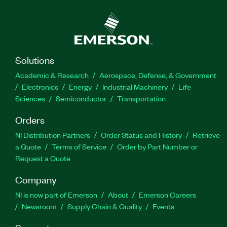
Solutions
Academic & Research
Aerospace, Defense, & Government
Electronics
Energy
Industrial Machinery
Life
Sciences
Semiconductor
Transportation
Orders
NI Distribution Partners
Order Status and History
Retrieve
a Quote
Terms of Service
Order by Part Number or
Request a Quote
Company
NI is now part of Emerson
About
Emerson Careers
Newsroom
Supply Chain & Quality
Events