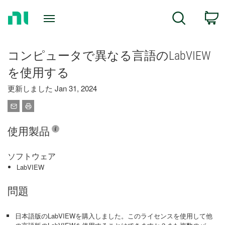
Return
C
Search
to
Home
Page
コンピュータで異なる言語のLabVIEW
を使用する
更新しました Jan 31, 2024
使用製品
ソフトウェア
LabVIEW
問題
日本語版のLabVIEWを購入しました。このライセンスを使用して他