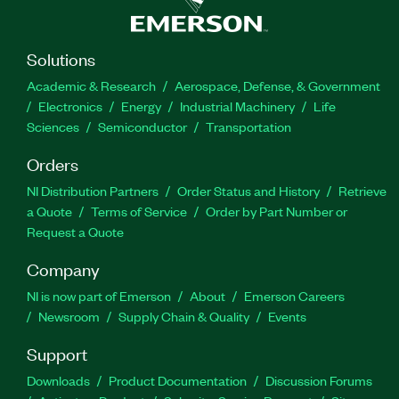
Solutions
Academic & Research
Aerospace, Defense, & Government
Electronics
Energy
Industrial Machinery
Life
Sciences
Semiconductor
Transportation
Orders
NI Distribution Partners
Order Status and History
Retrieve
a Quote
Terms of Service
Order by Part Number or
Request a Quote
Company
NI is now part of Emerson
About
Emerson Careers
Newsroom
Supply Chain & Quality
Events
Support
Downloads
Product Documentation
Discussion Forums