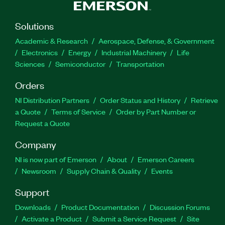
Solutions
Academic & Research
Aerospace, Defense, & Government
Electronics
Energy
Industrial Machinery
Life
Sciences
Semiconductor
Transportation
Orders
NI Distribution Partners
Order Status and History
Retrieve
a Quote
Terms of Service
Order by Part Number or
Request a Quote
Company
NI is now part of Emerson
About
Emerson Careers
Newsroom
Supply Chain & Quality
Events
Support
Downloads
Product Documentation
Discussion Forums
Activate a Product
Submit a Service Request
Site