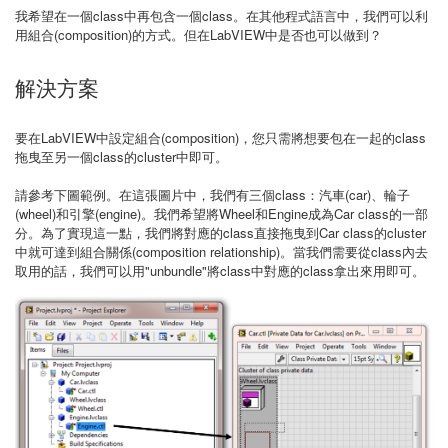
我希望在一個class中再包含一個class。在其他程式語言中，我們可以利
用組合(composition)的方式。但在LabVIEW中是否也可以做到？
解決方案
要在LabVIEW中設定組合(composition)，您只需將想要包在一起的class
拖曳至另一個class的cluster中即可。
請參考下圖範例。在這張圖片中，我們有三個class：汽車(car)、輪子
(wheel)和引擎(engine)。我們希望將Wheel和Engine成為Car class的一部
分。為了實現這一點，我們將對應的class直接拖曳到Car class的cluster
中就可達到組合關係(composition relationship)。當我們需要從class內去
取用的話，我們可以用"unbundle"將class中對應的class拿出來用即可。