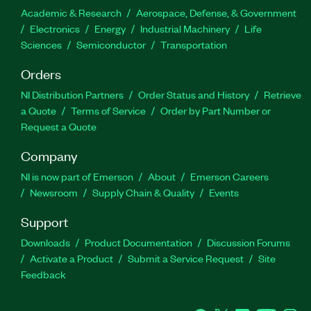
Academic & Research
Aerospace, Defense, & Government
Electronics
Energy
Industrial Machinery
Life
Sciences
Semiconductor
Transportation
Orders
NI Distribution Partners
Order Status and History
Retrieve
a Quote
Terms of Service
Order by Part Number or
Request a Quote
Company
NI is now part of Emerson
About
Emerson Careers
Newsroom
Supply Chain & Quality
Events
Support
Downloads
Product Documentation
Discussion Forums
Activate a Product
Submit a Service Request
Site
Feedback