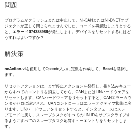
問題
プログラムがクラッシュまたは中止して、NI-CANまたはNI-DNETオブ
ジェクトが正しく閉じられませんでした。コードを再起動しようとする
と、
エラー -1074388986
が発生します。デバイスをリセットするにはど
うすればよいですか？
解決策
ncAction.vi
を使用してOpcode入力に定数を作成して、
Reset
を選択し
ます。
リセットアクションは、まず停止アクションを発行し、書き込みキュー
からすべてのエントリを消去してから、CANまたはLINハードウェアを
リセットします。CANハードウェアをリセットすると、CANエラーカウ
ンタがゼロに設定され、CANコントローラはエラーアクティブ状態に戻
ります。LINハードウェアをリセットすると、インタフェースはスレー
ブモードに戻り、スレーブタスクがすべてのLIN IDをサブスクライブす
るようにすべてのスレーブタスク応答キューエントリをリセットしま
す。