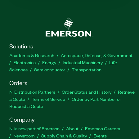
Solutions
Academic & Research
Aerospace, Defense, & Government
Electronics
Energy
Industrial Machinery
Life
Sciences
Semiconductor
Transportation
Orders
NI Distribution Partners
Order Status and History
Retrieve
a Quote
Terms of Service
Order by Part Number or
Request a Quote
Company
NI is now part of Emerson
About
Emerson Careers
Newsroom
Supply Chain & Quality
Events