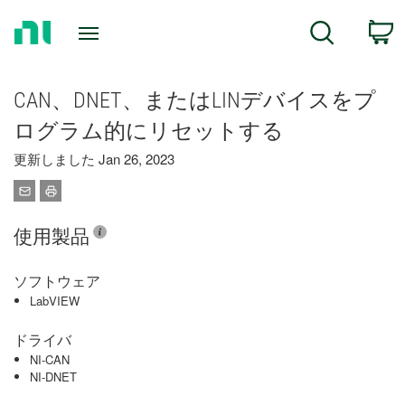
Return
C
Search
to
Home
Page
CAN、DNET、またはLINデバイスをプ
ログラム的にリセットする
更新しました Jan 26, 2023
使用製品
ソフトウェア
LabVIEW
ドライバ
NI-CAN
NI-DNET