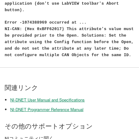
application (don't use LabVIEW toolbar's Abort
button).
Error -1074388969
occurred at ...
NI-CAN: (Hex 0xBFF62017) This attribute's value must
be provided prior to the Open. Solutions: Set the
attribute using the Config function before the Open,
and do not set the attribute at any later time; Do
not configure multiple CAN Objects for the same ID.
関連リンク
NI-DNET User Manual and Specifications
NI-DNET Programmer Reference Manual
その他のサポートオプション
NIコミュニティに聞く