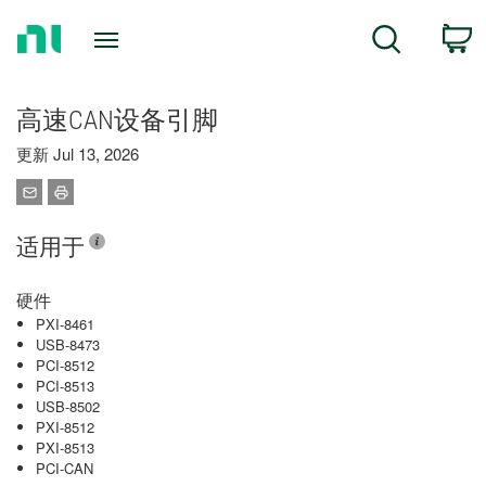
Return
C
Search
to
Home
Page
高速CAN设备引脚
更新 Jul 13, 2026
适用于
硬件
PXI-8461
USB-8473
PCI-8512
PCI-8513
USB-8502
PXI-8512
PXI-8513
PCI-CAN