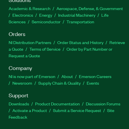
Academic & Research
Aerospace, Defense, & Government
Electronics
Energy
Industrial Machinery
Life
Sciences
Semiconductor
Transportation
Orders
NI Distribution Partners
Order Status and History
Retrieve
a Quote
Terms of Service
Order by Part Number or
Request a Quote
Company
NI is now part of Emerson
About
Emerson Careers
Newsroom
Supply Chain & Quality
Events
Support
Downloads
Product Documentation
Discussion Forums
Activate a Product
Submit a Service Request
Site
Feedback