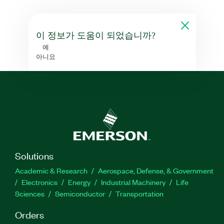
이 정보가 도움이 되었습니까?
예
아니요
Solutions
Academic & Research
Aerospace, Defense, & Government
Electronics
Energy
Industrial Machinery
Life
Sciences
Semiconductor
Transportation
Orders