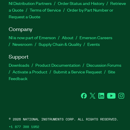
NI Distribution Partners
Order Status and History
Retrieve
a Quote
Terms of Service
Order by Part Number or
Request a Quote
Company
NI is now part of Emerson
About
Emerson Careers
Newsroom
Supply Chain & Quality
Events
Support
Downloads
Product Documentation
Discussion Forums
Activate a Product
Submit a Service Request
Site
Feedback
Facebook
Twitter
LinkedIn
YouTube
Ins
©
2026
NATIONAL INSTRUMENTS CORP. ALL RIGHTS RESERVED.
+1 877 388 1952