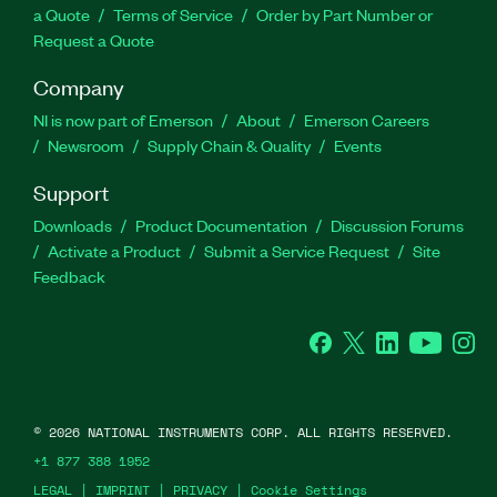
a Quote
Terms of Service
Order by Part Number or
Request a Quote
Company
NI is now part of Emerson
About
Emerson Careers
Newsroom
Supply Chain & Quality
Events
Support
Downloads
Product Documentation
Discussion Forums
Activate a Product
Submit a Service Request
Site
Feedback
Facebook
Twitter
LinkedIn
YouTube
Ins
©
2026
NATIONAL INSTRUMENTS CORP. ALL RIGHTS RESERVED.
+1 877 388 1952
LEGAL
|
IMPRINT
|
PRIVACY
|
Cookie Settings