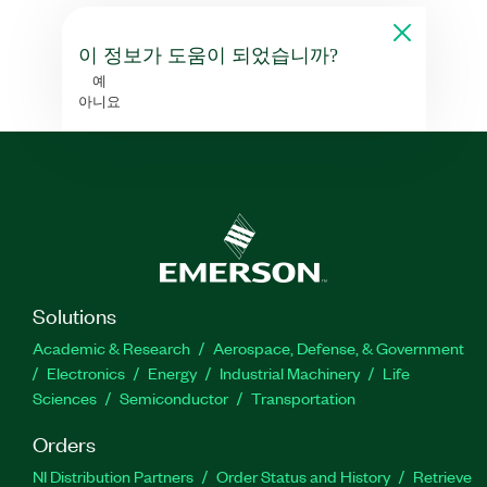
이 정보가 도움이 되었습니까?
예
아니요
Solutions
Academic & Research
Aerospace, Defense, & Government
Electronics
Energy
Industrial Machinery
Life
Sciences
Semiconductor
Transportation
Orders
NI Distribution Partners
Order Status and History
Retrieve