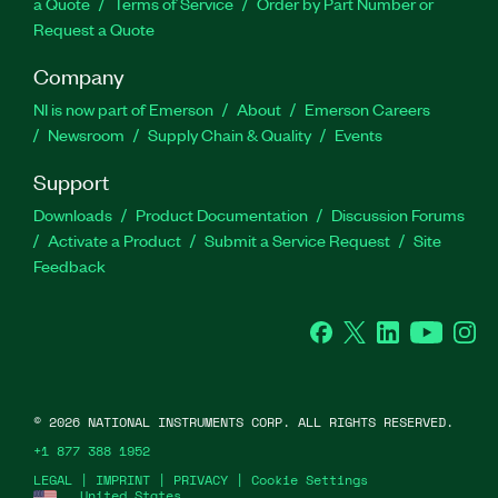
a Quote
Terms of Service
Order by Part Number or
Request a Quote
Company
NI is now part of Emerson
About
Emerson Careers
Newsroom
Supply Chain & Quality
Events
Support
Downloads
Product Documentation
Discussion Forums
Activate a Product
Submit a Service Request
Site
Feedback
Facebook
Twitter
LinkedIn
YouTube
Ins
©
2026
NATIONAL INSTRUMENTS CORP. ALL RIGHTS RESERVED.
+1 877 388 1952
LEGAL
|
IMPRINT
|
PRIVACY
|
Cookie Settings
United States