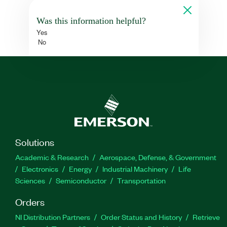
Was this information helpful?
Yes
No
Solutions
Academic & Research
Aerospace, Defense, & Government
Electronics
Energy
Industrial Machinery
Life
Sciences
Semiconductor
Transportation
Orders
NI Distribution Partners
Order Status and History
Retrieve