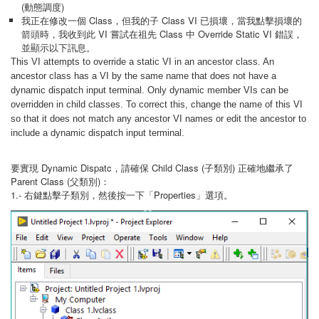
(動態調度)
我正在修改一個 Class，但我的子 Class VI 已損壞，當我點擊損壞的
箭頭時，我收到此 VI 嘗試在祖先 Class 中 Override Static VI 錯誤，
並顯示以下訊息。
This VI attempts to override a static VI in an ancestor class. An
ancestor class has a VI by the same name that does not have a
dynamic dispatch input terminal. Only dynamic member VIs can be
overridden in child classes. To correct this, change the name of this VI
so that it does not match any ancestor VI names or edit the ancestor to
include a dynamic dispatch input terminal.
要實現 Dynamic Dispatc，請確保 Child Class (子類別) 正確地繼承了
Parent Class (父類別)：
1.- 右鍵點擊子類別，然後按一下「Properties」選項。