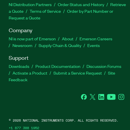
NI Distribution Partners
Order Status and History
Retrieve
a Quote
Terms of Service
Order by Part Number or
Request a Quote
Company
NI is now part of Emerson
About
Emerson Careers
Newsroom
Supply Chain & Quality
Events
Support
Downloads
Product Documentation
Discussion Forums
Activate a Product
Submit a Service Request
Site
Feedback
Facebook
Twitter
LinkedIn
YouTube
Ins
©
2026
NATIONAL INSTRUMENTS CORP. ALL RIGHTS RESERVED.
+1 877 388 1952