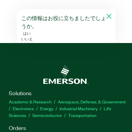
この情報はお役に立ちましたでしょ
うか。
はい
いいえ
Solutions
Academic & Research
Aerospace, Defense, & Government
Electronics
Energy
Industrial Machinery
Life
Sciences
Semiconductor
Transportation
Orders