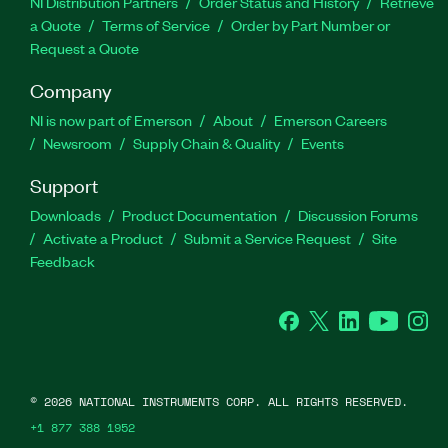
NI Distribution Partners
Order Status and History
Retrieve
a Quote
Terms of Service
Order by Part Number or
Request a Quote
Company
NI is now part of Emerson
About
Emerson Careers
Newsroom
Supply Chain & Quality
Events
Support
Downloads
Product Documentation
Discussion Forums
Activate a Product
Submit a Service Request
Site
Feedback
Facebook
Twitter
LinkedIn
YouTube
Ins
©
2026
NATIONAL INSTRUMENTS CORP. ALL RIGHTS RESERVED.
+1 877 388 1952