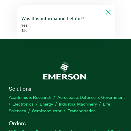
Was this information helpful?
Yes
No
Solutions
Academic & Research
Aerospace, Defense, & Government
Electronics
Energy
Industrial Machinery
Life
Sciences
Semiconductor
Transportation
Orders