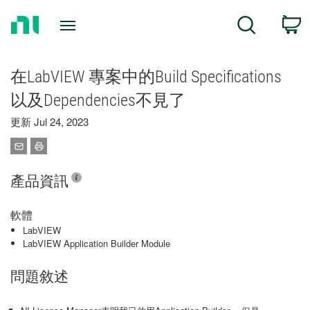
Return
C
Search
to
Home
Page
在LabVIEW 專案中的Build Specifications
以及Dependencies不見了
更新 Jul 24, 2023
產品資訊
軟體
LabVIEW
LabVIEW Application Builder Module
問題敘述