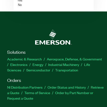
Yes
No
Solutions
Academic & Research
Aerospace, Defense, & Government
Electronics
Energy
Industrial Machinery
Life
Sciences
Semiconductor
Transportation
Orders
NI Distribution Partners
Order Status and History
Retrieve
a Quote
Terms of Service
Order by Part Number or
Request a Quote