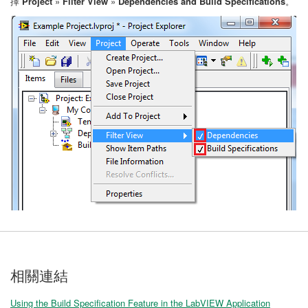
擇
Project
»
Filter View
»
Dependencies and Build Specifications
。
相關連結
Using the Build Specification Feature in the LabVIEW Application