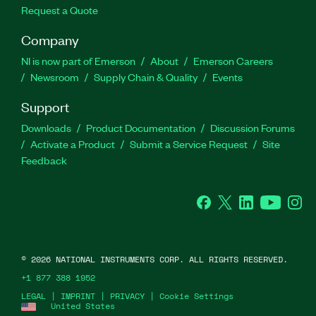
Request a Quote
Company
NI is now part of Emerson
About
Emerson Careers
Newsroom
Supply Chain & Quality
Events
Support
Downloads
Product Documentation
Discussion Forums
Activate a Product
Submit a Service Request
Site
Feedback
Facebook
Twitter
LinkedIn
YouTube
Ins
©
2026
NATIONAL INSTRUMENTS CORP. ALL RIGHTS RESERVED.
+1 877 388 1952
LEGAL
|
IMPRINT
|
PRIVACY
|
Cookie Settings
United States