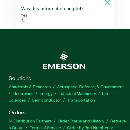
Was this information helpful?
Yes
No
Solutions
Academic & Research
Aerospace, Defense, & Government
Electronics
Energy
Industrial Machinery
Life
Sciences
Semiconductor
Transportation
Orders
NI Distribution Partners
Order Status and History
Retrieve
a Quote
Terms of Service
Order by Part Number or