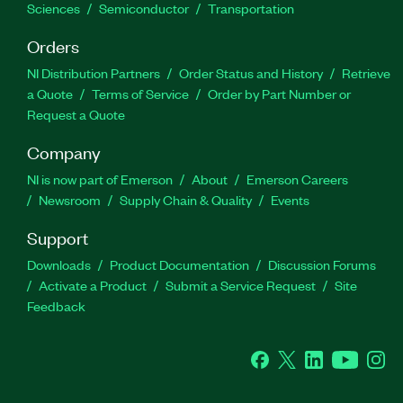
Sciences
Semiconductor
Transportation
Orders
NI Distribution Partners
Order Status and History
Retrieve
a Quote
Terms of Service
Order by Part Number or
Request a Quote
Company
NI is now part of Emerson
About
Emerson Careers
Newsroom
Supply Chain & Quality
Events
Support
Downloads
Product Documentation
Discussion Forums
Activate a Product
Submit a Service Request
Site
Feedback
Facebook
Twitter
LinkedIn
YouTube
Ins