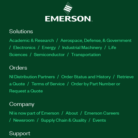
Solutions
Academic & Research
Aerospace, Defense, & Government
Electronics
Energy
Industrial Machinery
Life
Sciences
Semiconductor
Transportation
Orders
NI Distribution Partners
Order Status and History
Retrieve
a Quote
Terms of Service
Order by Part Number or
Request a Quote
Company
NI is now part of Emerson
About
Emerson Careers
Newsroom
Supply Chain & Quality
Events
Support